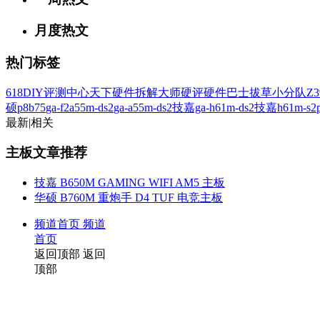
月度热文
热门标签
618
DIY评测中心
天下硬件
拆解大师
硬评
硬件巴士
拔草小分队
Z3
硕p8b75
ga-f2a55m-ds2
ga-a55m-ds2
技嘉ga-h61m-ds2
技嘉h61m-s2
最新
|
相关
主板文章推荐
技嘉 B650M GAMING WIFI AM5 主板
华硕 B760M 重炮手 D4 TUF 电竞主板
频道首页
频道
首页
返回顶部
返回
顶部