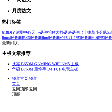
月度热文
热门标签
618
DIY评测中心
天下硬件
拆解大师
硬评
硬件巴士
拔草小分队
Z3
linux服务器
电信服务器
ibm服务器价格
刀片式服务器
机架式服务
最新
|
相关
主板文章推荐
技嘉 B650M GAMING WIFI AM5 主板
华硕 B760M 重炮手 D4 TUF 电竞主板
频道首页
频道
首页
返回顶部
返回
顶部