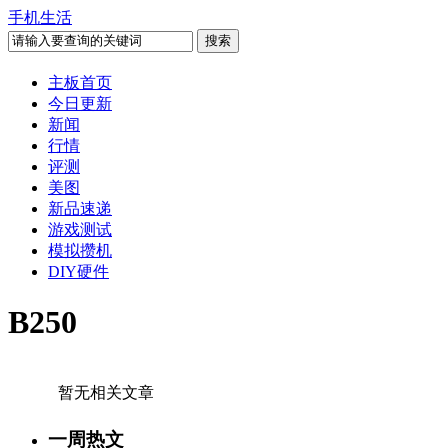
手机生活
主板首页
今日更新
新闻
行情
评测
美图
新品速递
游戏测试
模拟攒机
DIY硬件
B250
暂无相关文章
一周热文