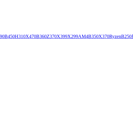
90
B450
H310
X470
B360
Z370
X399
X299
AM4
B350
X370
Ryzen
B250