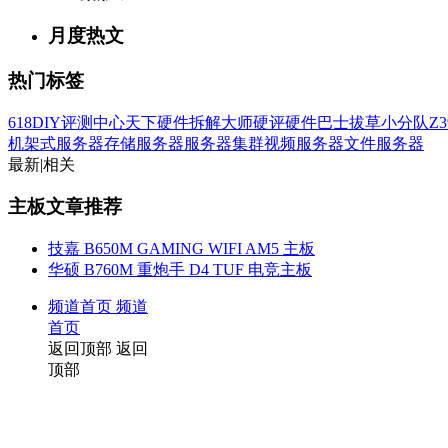
月度热文
热门标签
618
DIY评测中心
天下硬件
拆解大师
硬评
硬件巴士
拔草小分队
Z3
机架式服务器
存储服务器
服务器集群
视频服务器
文件服务器
最新
|
相关
主板文章推荐
技嘉 B650M GAMING WIFI AM5 主板
华硕 B760M 重炮手 D4 TUF 电竞主板
频道首页
频道
首页
返回顶部
返回
顶部