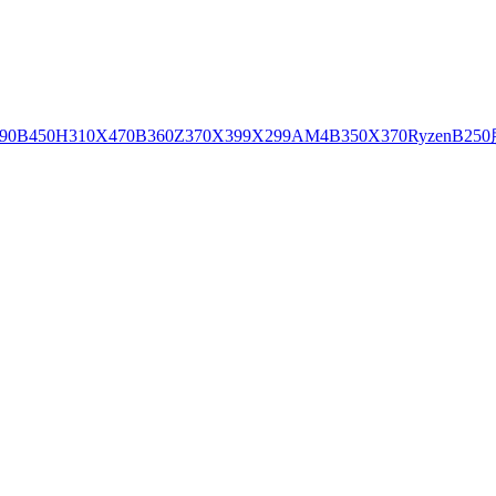
90
B450
H310
X470
B360
Z370
X399
X299
AM4
B350
X370
Ryzen
B250