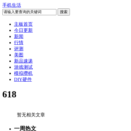
手机生活
主板首页
今日更新
新闻
行情
评测
美图
新品速递
游戏测试
模拟攒机
DIY硬件
618
暂无相关文章
一周热文