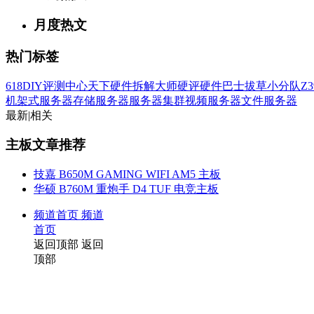
月度热文
热门标签
618
DIY评测中心
天下硬件
拆解大师
硬评
硬件巴士
拔草小分队
Z3
机架式服务器
存储服务器
服务器集群
视频服务器
文件服务器
最新
|
相关
主板文章推荐
技嘉 B650M GAMING WIFI AM5 主板
华硕 B760M 重炮手 D4 TUF 电竞主板
频道首页
频道
首页
返回顶部
返回
顶部