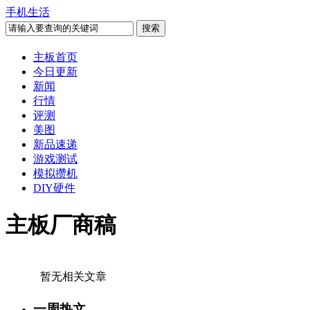
手机生活
主板首页
今日更新
新闻
行情
评测
美图
新品速递
游戏测试
模拟攒机
DIY硬件
主板厂商稿
暂无相关文章
一周热文