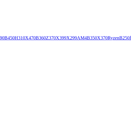
90
B450
H310
X470
B360
Z370
X399
X299
AM4
B350
X370
Ryzen
B250