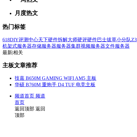
月度热文
热门标签
618
DIY评测中心
天下硬件
拆解大师
硬评
硬件巴士
拔草小分队
Z3
机架式服务器
存储服务器
服务器集群
视频服务器
文件服务器
最新
|
相关
主板文章推荐
技嘉 B650M GAMING WIFI AM5 主板
华硕 B760M 重炮手 D4 TUF 电竞主板
频道首页
频道
首页
返回顶部
返回
顶部