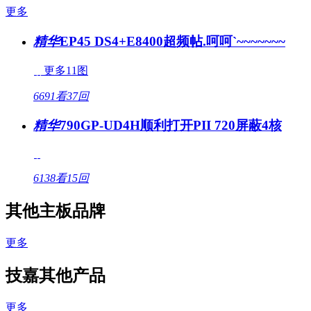
更多
精华
EP45 DS4+E8400超频帖.呵呵`~~~~~~~
更多11图
6691看
37回
精华
790GP-UD4H顺利打开PII 720屏蔽4核
6138看
15回
其他主板品牌
更多
技嘉其他产品
更多