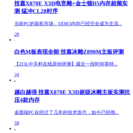
技嘉X870E X3D电竞雕+金士顿D5内存超频实
测 猛冲CL28时序
当前PC的装机市场，DDR5内存已经完全成为主流...
28
白色M板表现全能 技嘉冰雕Z890M主板评测
【ZOL中关村在线原创评测】最近一段时间英特...
34
越白越强 技嘉X870E X3D超级冰雕主板实测抗
压4款内存
桌面端PC在经过了几年的技术迭代，如今已经彻...
58