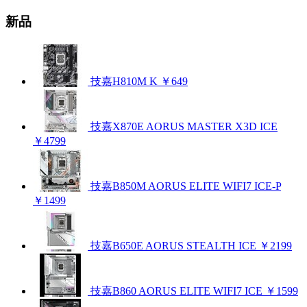
新品
技嘉H810M K
￥649
技嘉X870E AORUS MASTER X3D ICE
￥4799
技嘉B850M AORUS ELITE WIFI7 ICE-P
￥1499
技嘉B650E AORUS STEALTH ICE
￥2199
技嘉B860 AORUS ELITE WIFI7 ICE
￥1599