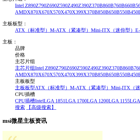
Intel
Z890
Z790
Z690
Z590
Z490
Z390
Z370
B860
B760
B660
B5
AMD
X870
X670
X570
X470
X399
X370
B850
B650
B550
B450
主板板型：
ATX（标准型）
M-ATX（紧凑型）
Mini-ITX（迷你型）
E
主板：
品牌
价格
主芯片组
主芯片组
Intel
Z890
Z790
Z690
Z590
Z490
Z390
Z370
B860
B76
AMD
X870
X670
X570
X470
X399
X370
B850
B650
B550
B450
主板板型
主板板型
ATX（标准型）
M-ATX（紧凑型）
Mini-ITX
CPU插槽
CPU插槽
Intel
LGA 1851
LGA 1700
LGA 1200
LGA 1155
LGA
搜索
【高级搜索】
msi微星主板资讯