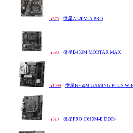
微星A520M-A PRO
¥379
微星B450M MORTAR MAX
¥698
微星B760M GAMING PLUS WIF
¥1099
微星PRO H610M-E DDR4
¥519