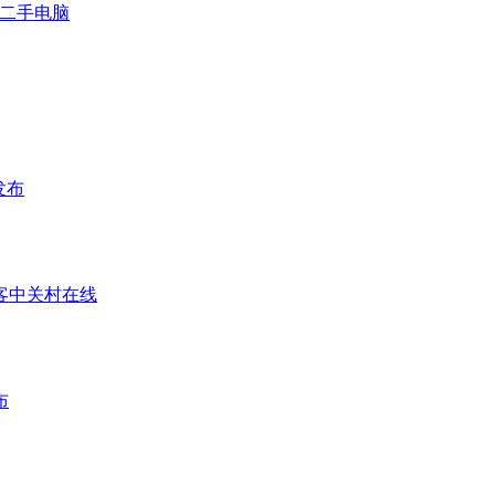
配二手电脑
发布
做客中关村在线
布