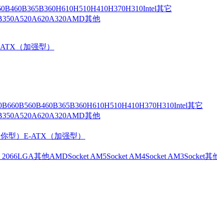
60
B460
B365
B360
H610
H510
H410
H370
H310
Intel其它
B350
A520
A620
A320
AMD其他
-ATX（加强型）
0
B660
B560
B460
B365
B360
H610
H510
H410
H370
H310
Intel其它
B350
A520
A620
A320
AMD其他
（迷你型）
E-ATX（加强型）
 2066
LGA其他
AMD
Socket AM5
Socket AM4
Socket AM3
Socket其