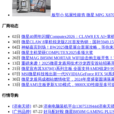
板型小 拓展性能夯 微星 MPG X870
厂商动态
02日
微星40周年闪耀Computex2026：CLAW8 EX AI+掌
30日
微星CLAW 8掌机锐龙版Z2E首发热销：国补5949.1
04日
神秘嘉宾到场！BW2025微星展台逛展攻略，等你来
14日
微星主机荣获COMPUTEX2025多项大奖
26日
微星MAG B850M MORTAR WIFI迫击炮主板开售
13日
重磅来袭！2025微星龙盾局技术沙龙西安首站招募
21日
微星宣布其X870(E)系列主板 全面支持AMD锐龙9 99
07日
MSI微星科技推出新一代NVIDIAGeForce RTX 50
30日
微星龙盾局成都站燃情收官，2024年度盛宴圆满落
13日
微星AM5主板更新X3D模式，9800X3D性能至多可
行情导购
[济南天骄]
07-28
济南电脑装机平台13075339444济南天
[广州品烨]
07-22
好马配好鞍 微星B850M GAMING PLUS