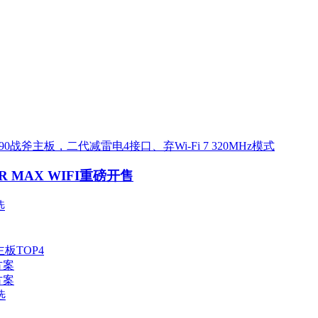
0战斧主板，二代减雷电4接口、弃Wi-Fi 7 320MHz模式
 MAX WIFI重磅开售
选
板TOP4
方案
方案
选