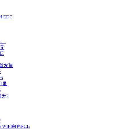
I EDG
机、
5元
玩
！首发预
开
5
系列显
幕
提升2
骄
 WIFI白色PCB