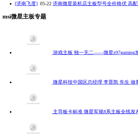
[济南飞度]
05-22
济南微星装机店主板型号全价格优 高
msi微星主板专题
游戏主板 独一无二——微星z97gaming
微星科技中国区总经理 李晋凯 先生 
主导板卡标准 微星军规8系主板全线发