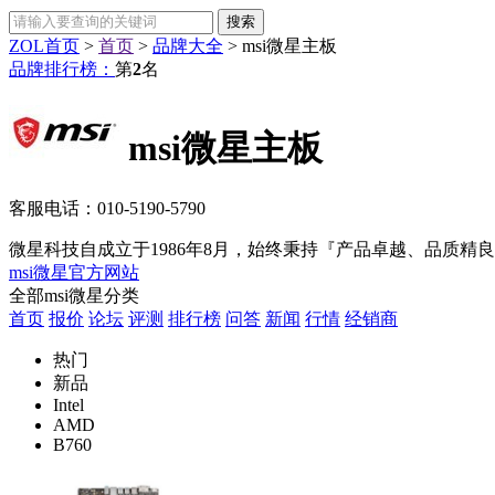
ZOL首页
>
首页
>
品牌大全
>
msi微星主板
品牌排行榜：
第
2
名
msi微星主板
客服电话：
010-5190-5790
微星科技自成立于1986年8月，始终秉持『产品卓越、品质精
msi微星官方网站
全部msi微星分类
首页
报价
论坛
评测
排行榜
问答
新闻
行情
经销商
热门
新品
Intel
AMD
B760