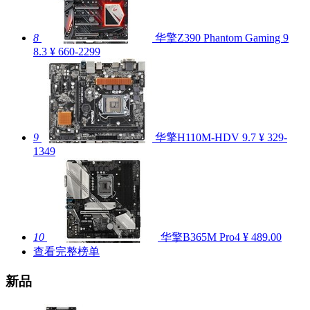
8
华擎Z390 Phantom Gaming 9
8.3
¥ 660-2299
9
华擎H110M-HDV
9.7
¥ 329-
1349
10
华擎B365M Pro4
¥ 489.00
查看完整榜单
新品