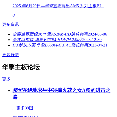
2025 年8月29日—华擎宣布释出AM5 系列主板BI...
0
更多资讯
全面兼容新锐龙 华擎A620M-HD装机特惠
2024-05-06
全接口加持 华擎 B760M-HDV/M.2新品
2023-12-30
ITX解决方案 华擎B660M-ITX AC装机特惠
2023-04-21
更多行情
华擎主板论坛
更多
精华
在绝地求生中碰撞火花之女A粉的进击之
路
更多39图