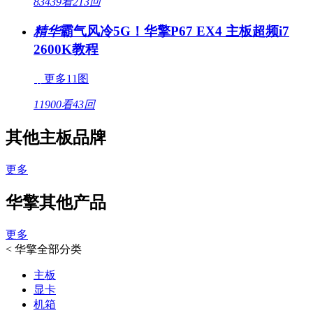
83439看
213回
精华
霸气风冷5G！华擎P67 EX4 主板超频i7
2600K教程
更多11图
11900看
43回
其他主板品牌
更多
华擎其他产品
更多
<
华擎全部分类
主板
显卡
机箱