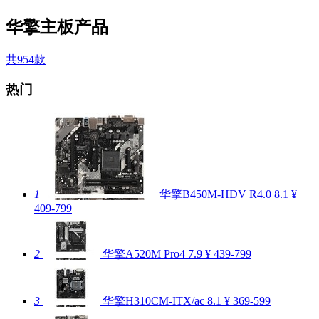
华擎主板产品
共954款
热门
1
华擎B450M-HDV R4.0
8.1
¥
409-799
2
华擎A520M Pro4
7.9
¥ 439-799
3
华擎H310CM-ITX/ac
8.1
¥ 369-599