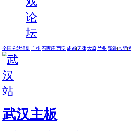
戏
论
坛
全国分站
深圳
|
广州
|
石家庄
|
西安
|
成都
|
天津
|
太原
|
兰州
|
新疆
|
合肥
|
武汉主板