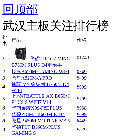
回顶部
武汉主板关注排行榜
排
产品
价格
名
1
¥1249
华硕TUF GAMING
B760M-PLUS D4重炮手
2
技嘉B650M GAMING WIFI
¥749
3
微星A520M-A PRO
¥499
铭瑄 MS-终结者 B760M D4
4
¥999
WIFI
七彩虹BATTLE-AX B850M-
5
¥799
PLUS S WIFI7 V14
6
华南金牌X99-F8DPLUS
¥938
7
华硕PRIME B660M-K D4
¥899
8
微星B450M MORTAR MAX
¥449
华硕TUF B360M-PLUS
9
¥879
GAMING S