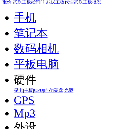
报价
武汉主板经销商
武汉主板代理
武汉主板批发
手机
笔记本
数码相机
平板电脑
硬件
显卡
|
主板
|
CPU
|
内存
|
硬盘
|
光驱
GPS
Mp3
外设