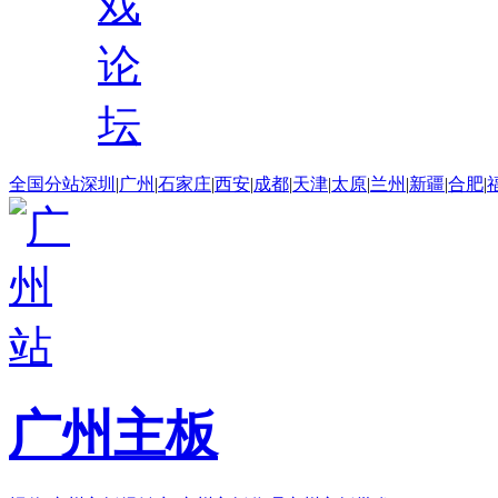
戏
论
坛
全国分站
深圳
|
广州
|
石家庄
|
西安
|
成都
|
天津
|
太原
|
兰州
|
新疆
|
合肥
|
广州主板