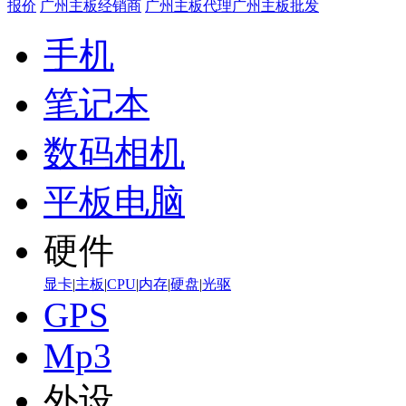
报价
广州主板经销商
广州主板代理
广州主板批发
手机
笔记本
数码相机
平板电脑
硬件
显卡
|
主板
|
CPU
|
内存
|
硬盘
|
光驱
GPS
Mp3
外设