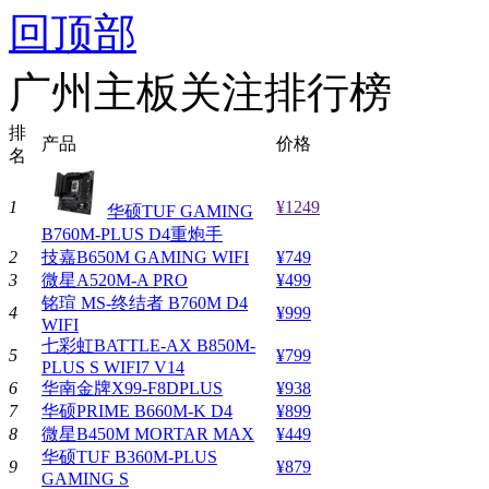
回顶部
广州主板关注排行榜
排
产品
价格
名
1
¥1249
华硕TUF GAMING
B760M-PLUS D4重炮手
2
技嘉B650M GAMING WIFI
¥749
3
微星A520M-A PRO
¥499
铭瑄 MS-终结者 B760M D4
4
¥999
WIFI
七彩虹BATTLE-AX B850M-
5
¥799
PLUS S WIFI7 V14
6
华南金牌X99-F8DPLUS
¥938
7
华硕PRIME B660M-K D4
¥899
8
微星B450M MORTAR MAX
¥449
华硕TUF B360M-PLUS
9
¥879
GAMING S